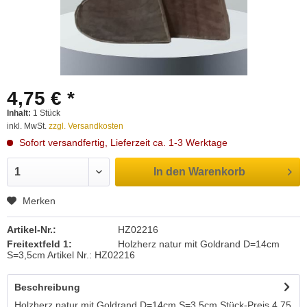
4,75 € *
Inhalt:
1 Stück
inkl. MwSt.
zzgl. Versandkosten
Sofort versandfertig, Lieferzeit ca. 1-3 Werktage
In den
Warenkorb
Merken
Artikel-Nr.:
HZ02216
Freitextfeld 1:
Holzherz natur mit Goldrand D=14cm
S=3,5cm Artikel Nr.: HZ02216
Beschreibung
Holzherz natur mit Goldrand D=14cm S=3,5cm Stück-Preis 4,75