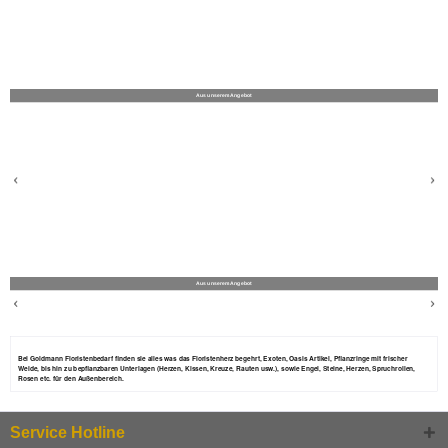
Aus unserem Angebot
Aus unserem Angebot
Bei Goldmann Floristenbedarf finden sie alles was das Floristenherz begehrt, Exoten, Oasis Artikel, Pflanzringe mit frischer
Weide, bis hin zu bepflanzbaren Unterlagen (Herzen, Kissen, Kreuze, Rauten usw.), sowie Engel, Steine, Herzen, Spruchrollen,
Rosen etc. für den Außenbereich.
Service Hotline