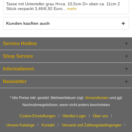
Tasse mit Unterteller grau H=ca. 10,5cm D= oben ca. 11cm 2
Stück verpackt 3,46/6,92 Euro...
mehr
Kunden kauften auch
Service Hotline
Shop Service
Informationen
Newsletter
* Alle Preise inkl. gesetzl. Mehrwertsteuer zzgl.
Versandkosten
und ggf.
Nachnahmegebühren, wenn nicht anders beschrieben
Cookie-Einstellungen
Händler-Login
Über uns
Unsere Kataloge
Kontakt
Versand und Zahlungsbedingungen