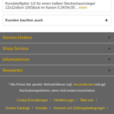
Kunststoffgitter 1/2 für einen halben Steckschaumziegel
12x12x8cm 100Stück im Karton 0,34/34,00...
mehr
Kunden kauften auch
Service Hotline
Shop Service
Informationen
Newsletter
* Alle Preise inkl. gesetzl. Mehrwertsteuer zzgl.
Versandkosten
und ggf.
Nachnahmegebühren, wenn nicht anders beschrieben
Cookie-Einstellungen
Händler-Login
Über uns
Unsere Kataloge
Kontakt
Versand und Zahlungsbedingungen