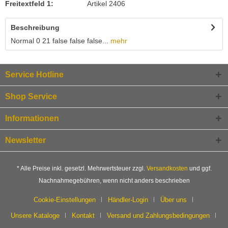
Freitextfeld 1:
Artikel 2406
Beschreibung
Normal 0 21 false false false...
mehr
Service Hotline
Shop Service
Informationen
Newsletter
* Alle Preise inkl. gesetzl. Mehrwertsteuer zzgl.
Versandkosten
und ggf.
Nachnahmegebühren, wenn nicht anders beschrieben
Cookie-Einstellungen
Händler-Login
Über uns
Unsere Kataloge
Kontakt
Versand und Zahlungsbedingungen