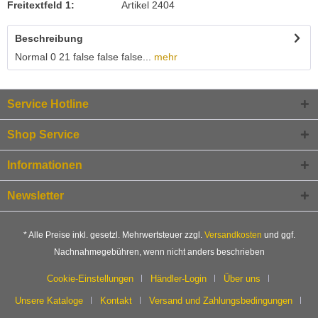
Freitextfeld 1:
Artikel 2404
Beschreibung
Normal 0 21 false false false...
mehr
Service Hotline
Shop Service
Informationen
Newsletter
* Alle Preise inkl. gesetzl. Mehrwertsteuer zzgl.
Versandkosten
und ggf.
Nachnahmegebühren, wenn nicht anders beschrieben
Cookie-Einstellungen
Händler-Login
Über uns
Unsere Kataloge
Kontakt
Versand und Zahlungsbedingungen