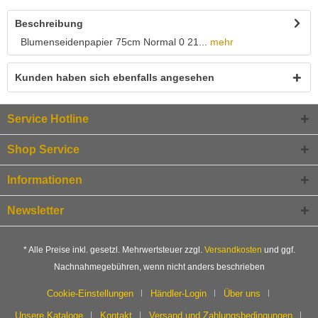
Beschreibung
Blumenseidenpapier 75cm Normal 0 21...
mehr
Kunden haben sich ebenfalls angesehen
Service Hotline
Shop Service
Informationen
Newsletter
* Alle Preise inkl. gesetzl. Mehrwertsteuer zzgl.
Versandkosten
und ggf.
Nachnahmegebühren, wenn nicht anders beschrieben
Cookie-Einstellungen
Händler-Login
Über uns
Unsere Kataloge
Kontakt
Versand und Zahlungsbedingungen